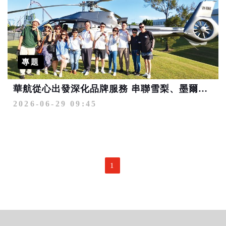
專題
華航從心出發深化品牌服務 串聯雪梨、墨爾本、布里斯本3大澳洲航點優勢 掌握大洋洲市場上揚趨勢搶占商機
2026-06-29 09:45
1