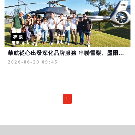
專題
華航從心出發深化品牌服務 串聯雪梨、墨爾本、布里斯本3大澳洲航點優勢 掌握大洋洲市場上揚趨勢搶占商機
2026-06-29 09:45
1