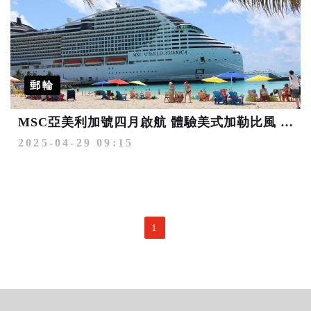
郵輪
MSC亞美利加號四月啟航 體驗美式加勒比風 探訪私密生態島嶼
2025-04-29 09:15
1