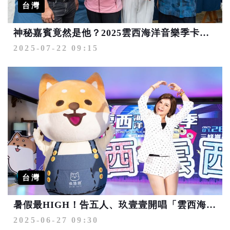
台灣
神秘嘉賓竟然是他？2025雲西海洋音樂季卡司加碼再升級！本周六重磅登場
2025-07-22 09:15
台灣
暑假最HIGH！告五人、玖壹壹開唱「雲西海洋音樂季」7/26.27解鎖西海岸最強盛夏派對
2025-06-27 09:30