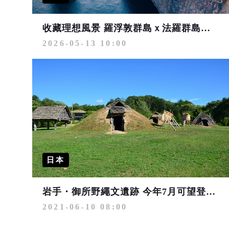
收藏理想風景 羅浮敦群島ｘ法羅群島極境探索
2026-05-13 10:00
日本
岩手・御所野繩文遺跡 今年7月可望登錄世界文化遺產
2021-06-10 08:00