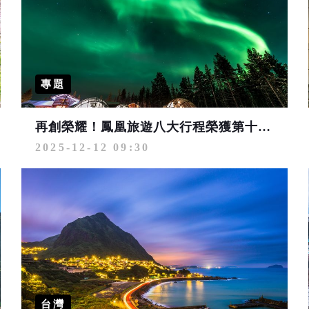
專題
再創榮耀！鳳凰旅遊八大行程榮獲第十三屆國際金旅獎、冰島極光奪品保優旅選肯定
2025-12-12 09:30
台灣