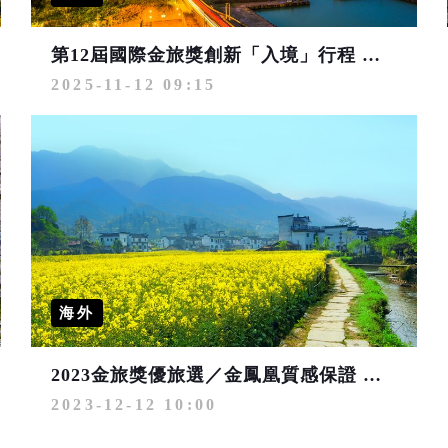
第12屆國際金旅獎創新「入境」行程 展現台灣觀光新風貌 吸引韓國、穆斯林與泰國市場目光
2025-11-12 09:15
海外
2023金旅獎優旅選／金鳳凰質感保證 江南、江西、東澳、埃及、日本七遊程獲青睞
2023-12-12 10:00