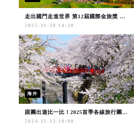
走出國門走進世界 第12屆國際金旅獎 四大遊程引領「出境旅遊」新標竿
2025-11-28 14:20
海外
跟團出遊比一比！2025首季各線旅行團費公佈 日本賞櫻團飆漲
2024-11-12 10:00