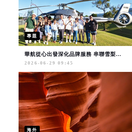
專題
華航從心出發深化品牌服務 串聯雪梨、墨爾本、布里斯本3大澳洲航點優勢 掌握大洋洲市場上揚趨勢搶占商機
2026-06-29 09:45
海外