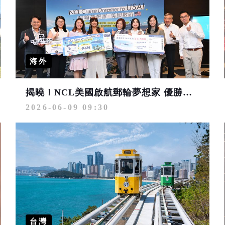
海外
揭曉！NCL美國啟航郵輪夢想家 優勝者獨得美國郵輪＋達美航空機票＋旅遊金大獎
2026-06-09 09:30
台灣