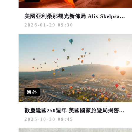
美國亞利桑那觀光新佈局 Alix Skelpsa Ridgway正式出任亞利桑那州旅遊局局長
2026-01-29 09:30
海外
歡慶建國250週年 美國國家旅遊局揭密全新景點 華航、星宇航空直飛鳳凰城開啟旅遊新篇章
2025-10-30 09:45