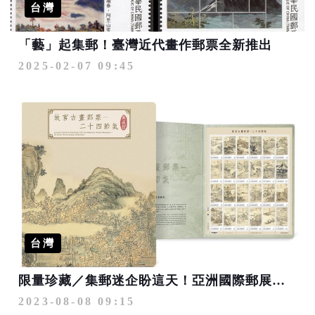
台灣
「藝」起集郵！臺灣近代畫作郵票全新推出
2025-02-07 09:45
台灣
限量珍藏／集郵迷企盼這天！亞洲國際郵展紀念郵摺.專冊開賣
2023-08-08 09:15