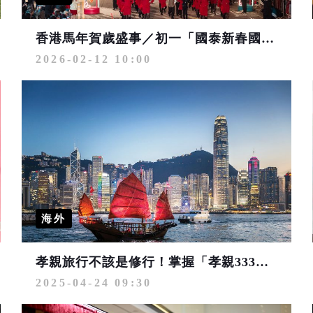
香港馬年賀歲盛事／初一「國泰新春國際匯演之夜」、 初二「 馬到功成耀香江」馬年煙花匯演
2026-02-12 10:00
海外
孝親旅行不該是修行！掌握「孝親333」輕鬆搞定帶爸媽出遊 香港三天兩夜機加酒8,888元起
2025-04-24 09:30