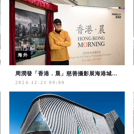
海外
周潤發「香港．晨」慈善攝影展海港城揭幕 捕捉香港獨特晨曦風貌
2024-12-21 09:00