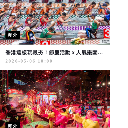
海外
香港這樣玩最夯！節慶活動ｘ人氣樂園ｘ藝文展覽接力登場 四天三夜8,888元起
2026-05-06 10:00
海外