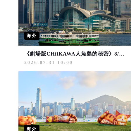
海外
《劇場版CHiiKAWA人魚島的秘密》8/6香港上映 天星小輪變身吉伊卡哇主題渡輪乘風啟航
2026-07-31 10:00
海外