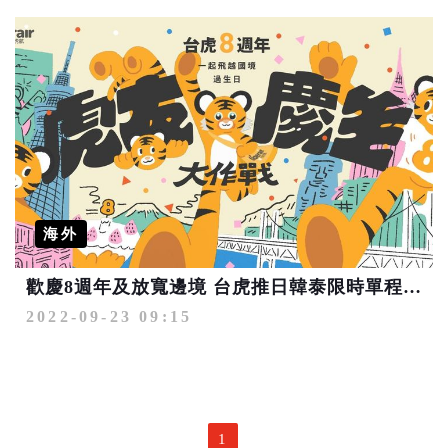
海外
歡慶8週年及放寬邊境 台虎推日韓泰限時單程機票88元起
2022-09-23 09:15
1