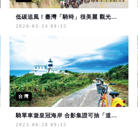
低碳追風！臺灣「騎時」很美麗 觀光署啟動全臺自行車年度接力盛典
2026-03-24 09:15
台灣
騎單車遊皇冠海岸 合影集證可抽「道卡斯電動輔助自行車」
2023-06-28 09:15