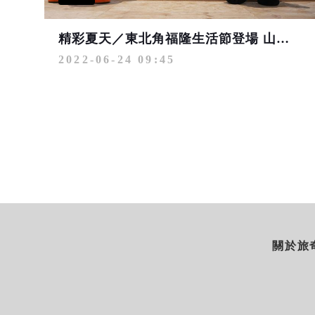
精彩夏天／東北角福隆生活節登場 山海一線賞玩霹靂沙雕、體驗自行車騎遊
2022-06-24 09:45
關於旅奇