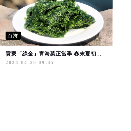
台灣
貢寮「綠金」青海菜正當季 春末夏初海邊散步不忘嘗鮮
2024-04-29 09:45