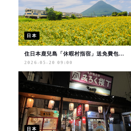
日本
住日本鹿兒島「休暇村指宿」送免費包車行程賞向日葵花海 大啖鹿兒島鰻魚與黑牛雙饗宴
2026-05-20 09:00
日本