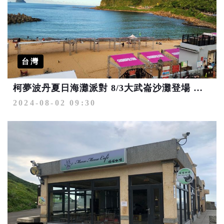
台灣
柯夢波丹夏日海灘派對 8/3大武崙沙灘登場 孫盛希、李英宏眾星同嗨
2024-08-02 09:30