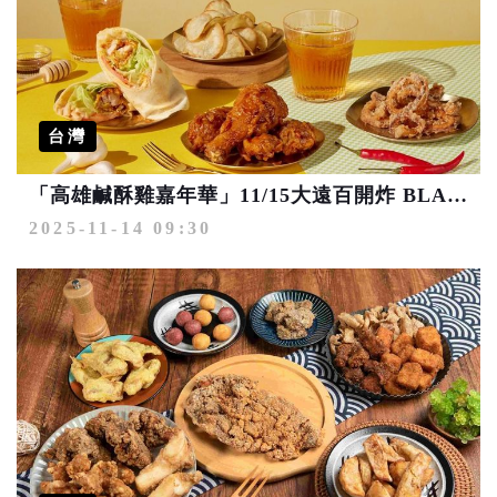
台灣
「高雄鹹酥雞嘉年華」11/15大遠百開炸 BLACKPINK愛店共65攤美食應援登場
2025-11-14 09:30