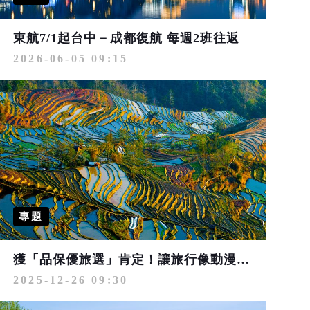
東航7/1起台中－成都復航 每週2班往返
2026-06-05 09:15
專題
獲「品保優旅選」肯定！讓旅行像動漫闖關 玩轉新中越秘境
2025-12-26 09:30