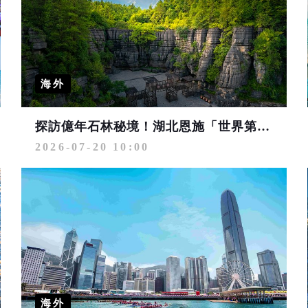
海外
探訪億年石林秘境！湖北恩施「世界第一奧陶紀石林」梭布埡石林景區 玩法再升級
2026-07-20 10:00
海外