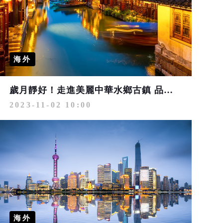
海外
歲月靜好！走進美麗中華水鄉古鎮 品味慢旅時光
2023-11-02 10:00
海外