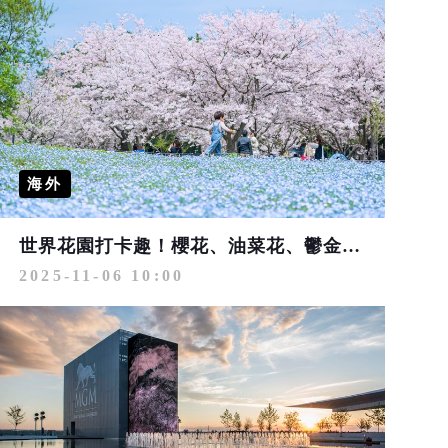
海外
世界花園打卡趣！櫻花、油菜花、鬱金香、粉蝶花全攻略 最強行程ｘ多項優惠ITF搶先GO
2025-11-06 10:00