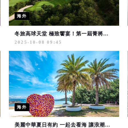
海外
冬旅高球天堂 極致饗宴！第一屆菁將盃2025昆明春城業餘挑戰賽 熱烈報名中
2025-10-08 09:45
海外
美麗中華夏日有約 一起去看海 讓浪潮帶走喧囂