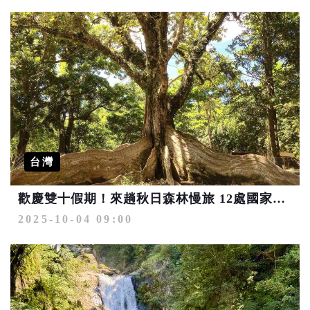
台灣
歡慶雙十假期！來趟秋日森林慢旅 12處國家森林遊樂區半票優惠入園
2025-10-04 09:00