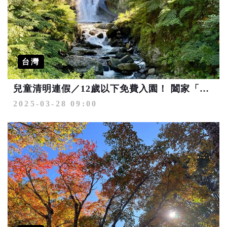
台灣
兒童清明連假／12歲以下免費入園！ 闔家「童」樂國家森林遊樂區
2025-03-28 09:00