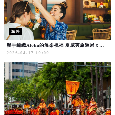
海外
親手編織Aloha的溫柔祝福 夏威夷旅遊局ｘ「貳樓有花」打造母親節充滿儀式感的夏威夷午後
2026-04-17 10:00