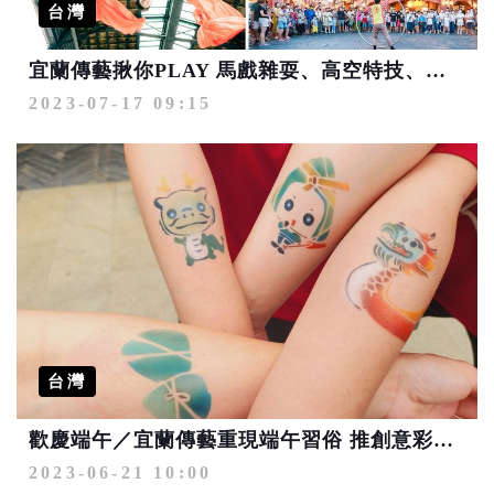
台灣
宜蘭傳藝揪你PLAY 馬戲雜耍、高空特技、奇幻美拍好驚奇
2023-07-17 09:15
台灣
歡慶端午／宜蘭傳藝重現端午習俗 推創意彩噴與蛇尾美拍
2023-06-21 10:00