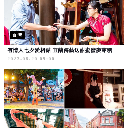
台灣
有情人七夕愛相黏 宜蘭傳藝送甜蜜蜜麥芽糖
2023-08-20 09:00