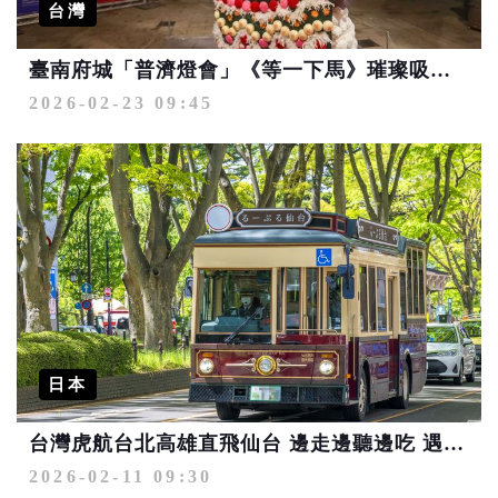
台灣
臺南府城「普濟燈會」《等一下馬》璀璨吸睛 跨越台南、米蘭、日本的光之旅
2026-02-23 09:45
日本
台灣虎航台北高雄直飛仙台 邊走邊聽邊吃 遇見你的「仙旅奇緣」
2026-02-11 09:30