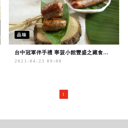
品味
台中冠軍伴手禮 寧菠小館豐盛之藏食力滿分
2021-04-23 09:00
1