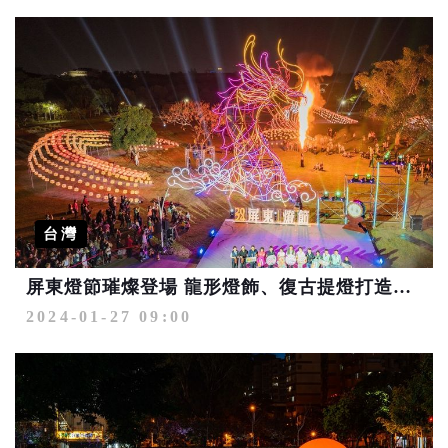
台灣
屏東燈節璀燦登場 龍形燈飾、復古提燈打造視覺饗宴
2024-01-27 09:00