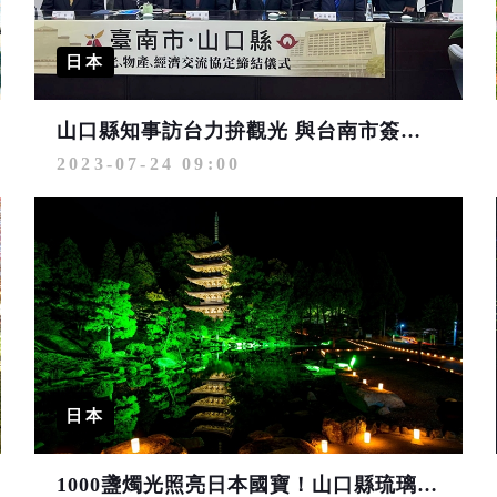
日本
山口縣知事訪台力拚觀光 與台南市簽署協議盼促交流
2023-07-24 09:00
日本
1000盞燭光照亮日本國寶！山口縣琉璃光寺五重塔夢幻迷離