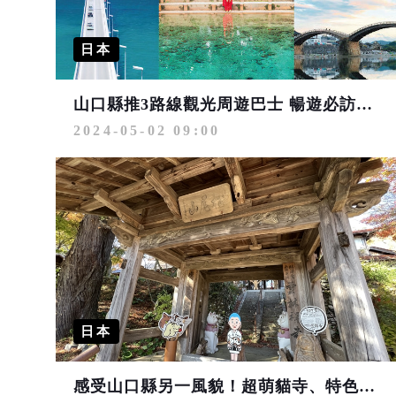
日本
山口縣推3路線觀光周遊巴士 暢遊必訪景點
2024-05-02 09:00
日本
感受山口縣另一風貌！超萌貓寺、特色名橋景點4選