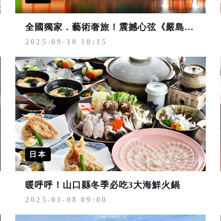
全國獨家．藝術奢旅！震撼心弦《嚴島弦樂四重奏ｘ頂級4旅宿》五日遊 10/21感動出發
2025-09-10 10:15
日本
暖呼呼！山口縣冬季必吃3大海鮮火鍋
2025-01-08 09:00