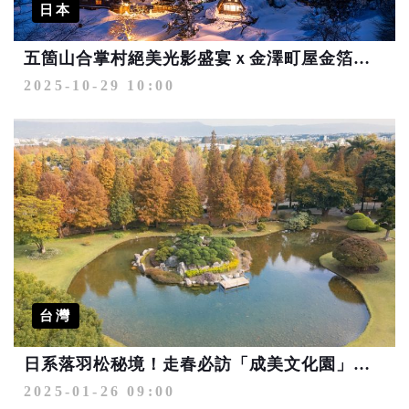
日本
五箇山合掌村絕美光影盛宴ｘ金澤町屋金箔工藝饗宴 溫泉養生之旅再升級
2025-10-29 10:00
台灣
日系落羽松秘境！走春必訪「成美文化園」公堂140週年慶典 湖心音樂藝術季登場
2025-01-26 09:00