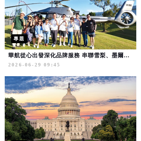
專題
華航從心出發深化品牌服務 串聯雪梨、墨爾本、布里斯本3大澳洲航點優勢 掌握大洋洲市場上揚趨勢搶占商機
2026-06-29 09:45