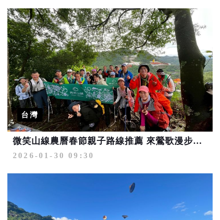
台灣
微笑山線農曆春節親子路線推薦 來鶯歌漫步、烘爐祈福集章抽獎
2026-01-30 09:30