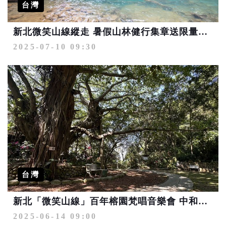
台灣
新北微笑山線縱走 暑假山林健行集章送限量好禮
2025-07-10 09:30
台灣
新北「微笑山線」百年榕園梵唱音樂會 中和圓通寺6/14療癒登場
2025-06-14 09:00