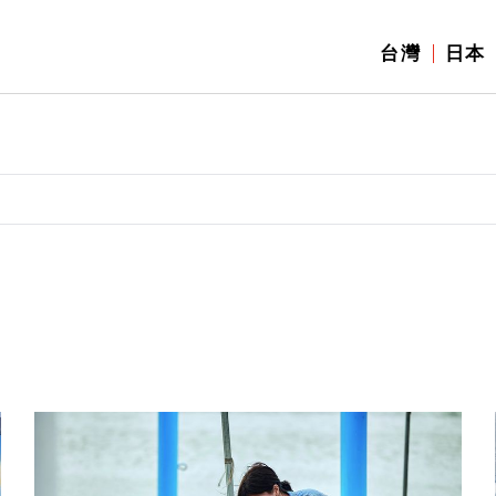
台灣
日本
】