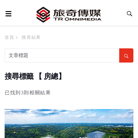
首頁
搜尋結果
搜尋標籤 【 房總】
已找到3則相關結果