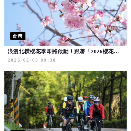
台灣
浪漫北橫櫻花季即將啟動！跟著「2026櫻花散步地圖」賞櫻去
2026-02-03 09:30