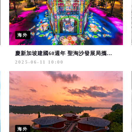
海外
慶新加坡建國60週年 聖淘沙發展局攜手花柏山休閒集團推出「娘惹文化 創新演繹」特展
2025-06-11 10:00
海外