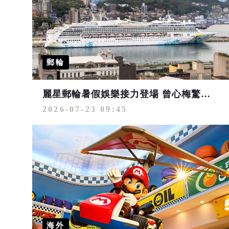
郵輪
麗星郵輪暑假娛樂接力登場 曾心梅驚艷海上假期 康康、紀曉君領銜演出
2026-07-23 09:45
海外