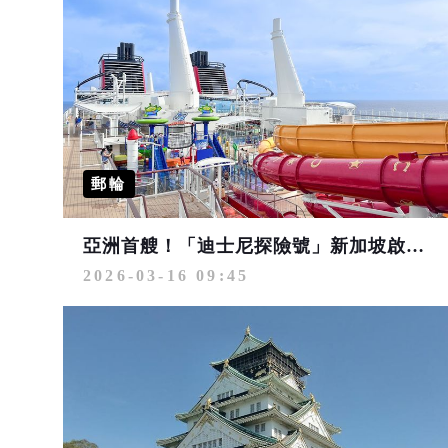
郵輪
亞洲首艘！「迪士尼探險號」新加坡啟航 全球最長海上雲霄飛車與海上限定達菲商品登場
2026-03-16 09:45