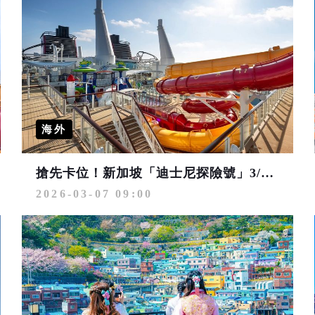
海外
搶先卡位！新加坡「迪士尼探險號」3/10夢幻首航 預訂航程送4,500元旅遊金
2026-03-07 09:00