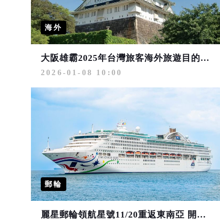
海外
大阪雄霸2025年台灣旅客海外旅遊目的地冠軍 日本二三線城市馬年繼續夯
2026-01-08 10:00
郵輪
麗星郵輪領航星號11/20重返東南亞 開啟檳城、普吉島、吉隆坡及民丹島3至4晚航程