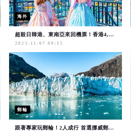
海外
超殺日韓港、東南亞來回機票！香港4,999元起、釜山7,299元起、峴港6,999元起
2025-11-07 09:15
郵輪
跟著專家玩郵輪！2人成行 首選挪威郵輪阿拉斯加／亞洲精選航程