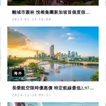
離城市叢林 悅榕集團新加坡首個度假村 暢享萬態野生動物世界
2025-02-24 10:00
海外
長榮航空限時優惠價 特定航線最低2,977元起 共度美好佳節
2024-12-30 09:15