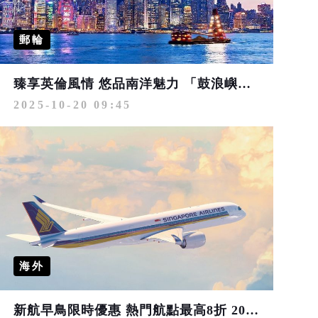
郵輪
臻享英倫風情 悠品南洋魅力 「鼓浪嶼號」首發香港至東南亞航線啟航
2025-10-20 09:45
海外
新航早鳥限時優惠 熱門航點最高8折 2026限期增班服務 提前規劃夢想之旅