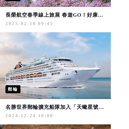
長榮航空春季線上旅展 春遊GO！好康飛起來 最低4,802元起
2025-02-10 09:45
郵輪
名勝世界郵輪擴充船隊加入「天蠍星號」 2025/3/26起新加坡為首個母港 巡航印尼、泰國、馬來西亞及越南
2024-12-24 10:00