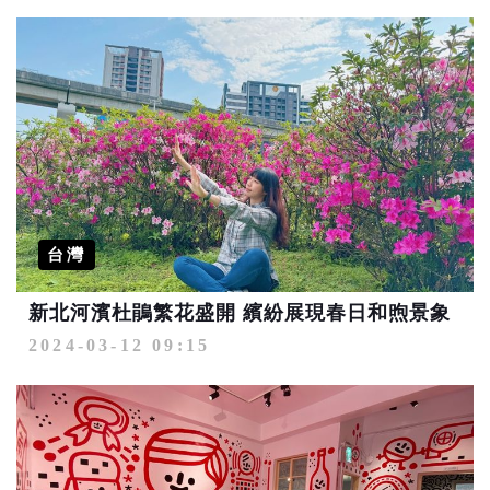
台灣
新北河濱杜鵑繁花盛開 繽紛展現春日和煦景象
2024-03-12 09:15