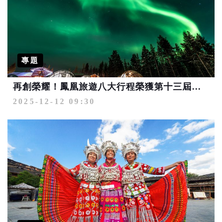
專題
再創榮耀！鳳凰旅遊八大行程榮獲第十三屆國際金旅獎、冰島極光奪品保優旅選肯定
2025-12-12 09:30