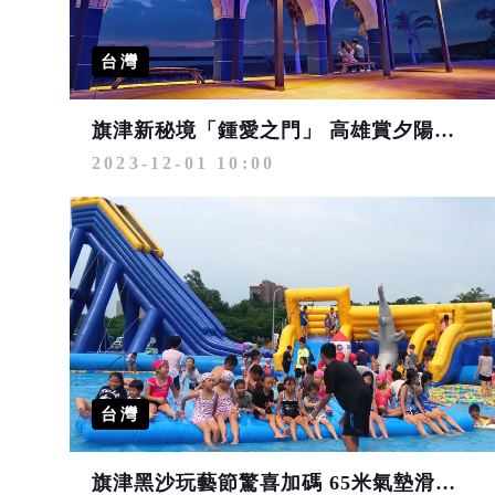
台灣
旗津新秘境「鍾愛之門」 高雄賞夕陽、觀星好去處
2023-12-01 10:00
台灣
旗津黑沙玩藝節驚喜加碼 65米氣墊滑水道暑期五六日免費玩！