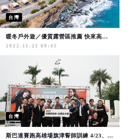
台灣
暖冬戶外遊／優質露營區推薦 快來高雄當凹豆咖
2022-11-21 09:45
台灣
斯巴達賽跑高雄場旗津誓師訓練 4/23、4/24大樹舊鐵道開跑