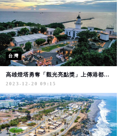
台灣
高雄燈塔勇奪「觀光亮點獎」上傳港都絕美景致 抽獎得5萬旅遊金
2023-12-20 09:15