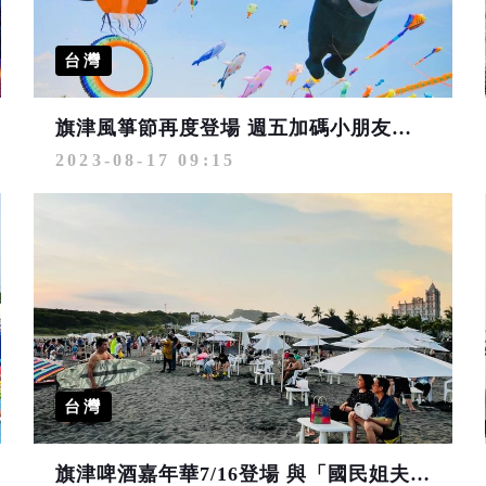
台灣
旗津風箏節再度登場 週五加碼小朋友最愛的氣墊水樂園
2023-08-17 09:15
台灣
旗津啤酒嘉年華7/16登場 與「國民姐夫」具俊曄一起嗨！