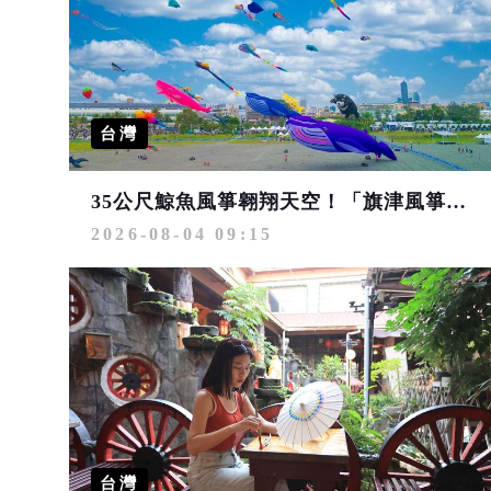
台灣
35公尺鯨魚風箏翱翔天空！「旗津風箏節」放飛 搭渡輪追風、從早玩到晚
2026-08-04 09:15
台灣