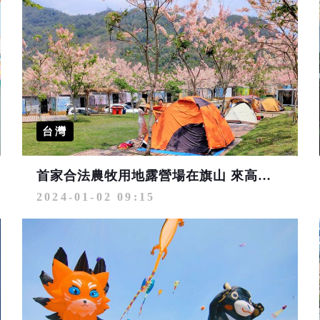
台灣
首家合法農牧用地露營場在旗山 來高雄滿足聽海濤、觀夕陽、看星空多重享受
2024-01-02 09:15