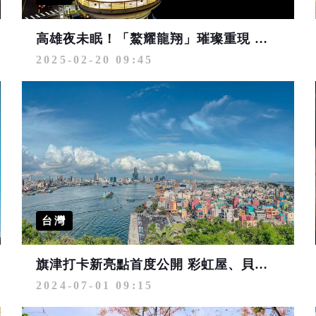
高雄夜未眠！「鰲耀龍翔」璀璨重現 巨大美食打卡新熱點
2025-02-20 09:45
台灣
旗津打卡新亮點首度公開 彩虹屋、貝殼館拍好拍滿
2024-07-01 09:15