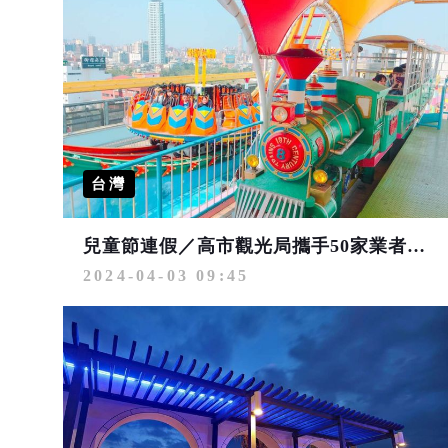
台灣
兒童節連假／高市觀光局攜手50家業者 共推好康優惠
2024-04-03 09:45