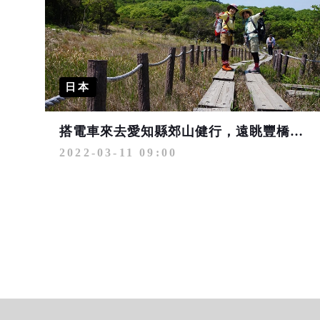
日本
搭電車來去愛知縣郊山健行，遠眺豐橋平原、親近濕原生態！
2022-03-11 09:00