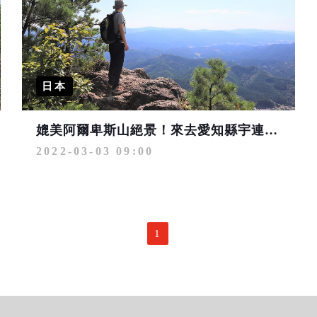
日本
媲美阿爾卑斯山絕景！來去愛知縣宇連山╱鳳來寺山一日健走
2022-03-03 09:00
1