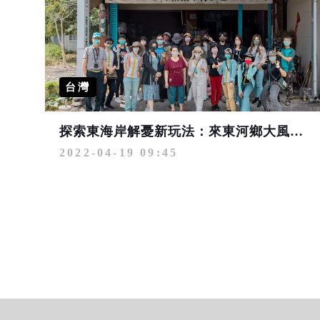
台灣
探索東海岸解憂新玩法：來東河鄉大風吹、尋訪成功鎮職人
2022-04-19 09:45