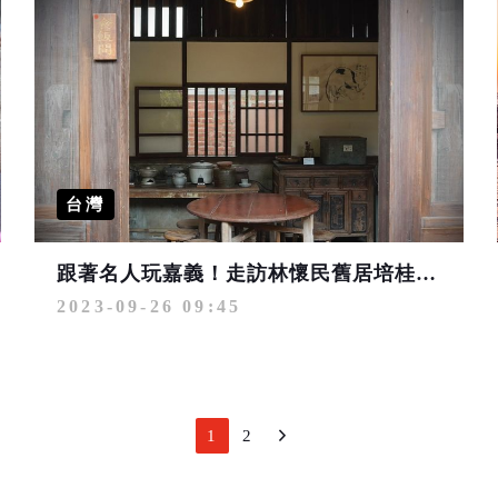
台灣
跟著名人玩嘉義！走訪林懷民舊居培桂堂、沈玉琳故鄉小吃超級多
2023-09-26 09:45
1
2