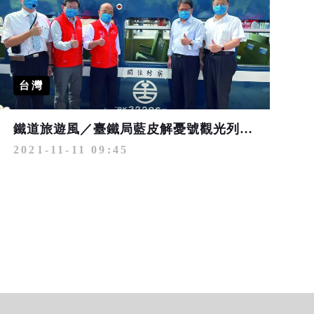
台灣
鐵道旅遊風／臺鐵局藍皮解憂號觀光列車重新啟航 「浪漫藍」風貌再現
2021-11-11 09:45