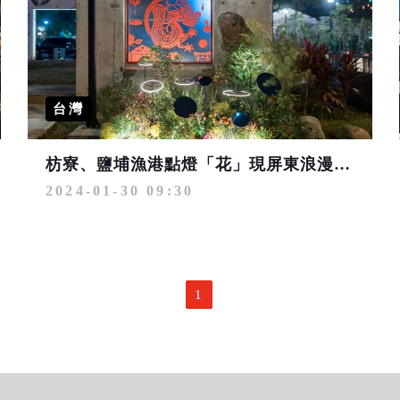
台灣
枋寮、鹽埔漁港點燈「花」現屏東浪漫迎春
2024-01-30 09:30
1