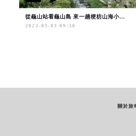
從龜山站看龜山島 來一趟梗枋山海小旅行
2022-05-03 09:30
關於旅奇