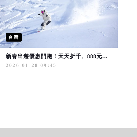
台灣
新春出遊優惠開跑！天天折千、888元紅包、1折與買1送1限量搶購
2026-01-28 09:45