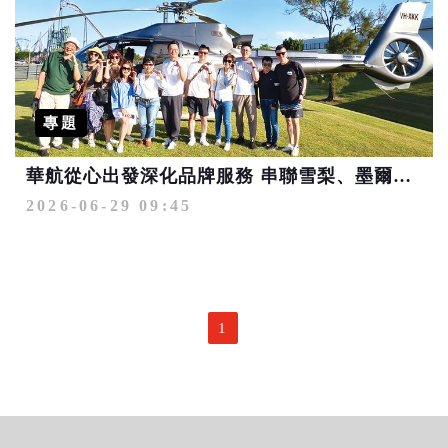
專題
華航從心出發深化品牌服務 串聯雪梨、墨爾本、布里斯本3大澳洲航點優勢 掌握大洋洲市場上揚趨勢搶占商機
2026-06-29 09:45
1