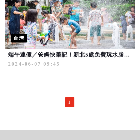
台灣
端午連假／爸媽快筆記！新北5處免費玩水勝地提前開放 攜家帶眷來放電
2024-06-07 09:45
1