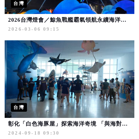
台灣
2026台灣燈會／鯨魚戰艦霸氣領航永續海洋燈區 四大亮點精彩呈現
2026-03-06 09:15
台灣
彰化「白色海豚屋」探索海洋奇境 「與海對話・鯨豚共舞」體驗大海魅力
2024-09-18 09:30