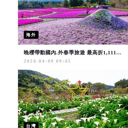
海外
晚櫻帶動國內.外春季旅遊 最高折1,111元！「粉紅超跑」白沙屯媽祖進香、基隆嶼、海芋季登場
2026-04-09 09:45
台灣