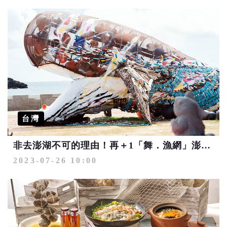
台灣
非去澎湖不可的理由！再＋1「舞．漁網」澎湖海廢地景藝術節登場
2023-07-26 10:00