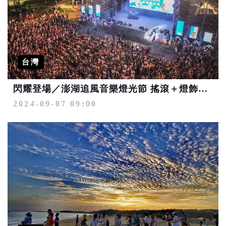
台灣
閃耀登場／澎湖追風音樂燈光節 搖滾＋燈飾連嗨五週！
2024-09-07 09:00