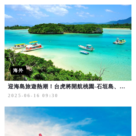
海外
迎海島旅遊熱潮！台虎將開航桃園-石垣島、台中&高雄-濟州島航線
2025-06-16 09:30