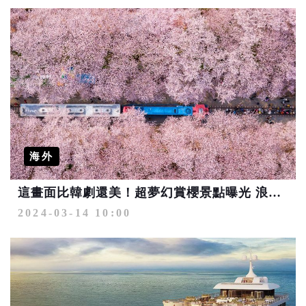
海外
這畫面比韓劇還美！超夢幻賞櫻景點曝光 浪漫花海清單必須蒐藏
2024-03-14 10:00