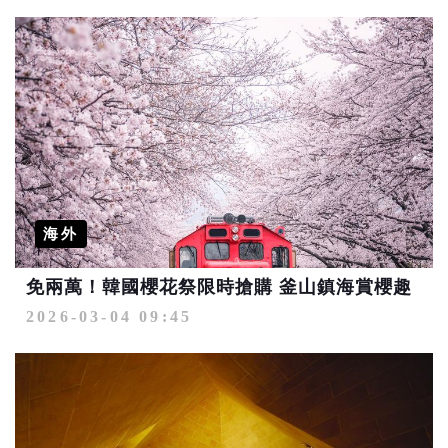
海外
免兩萬！韓國櫻花祭限時搶購 釜山鎮海賞櫻趣
2026-03-04 09:45