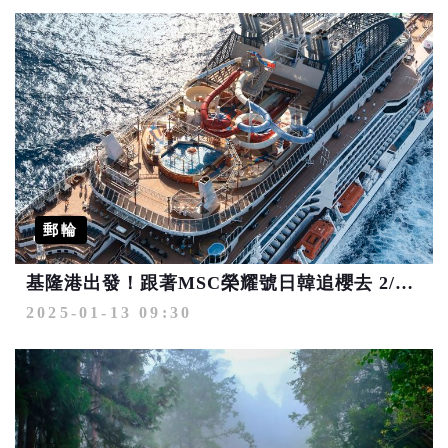
郵輪
基隆港出發！跟著MSC榮耀號日韓追櫻去 2/28前每房減4000元
2025-01-13 09:30