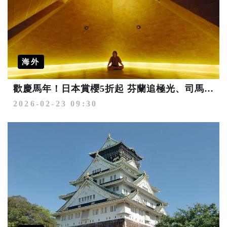
海外
歡慶馬年！日本賞櫻5折起 芬蘭追極光、司馬庫斯賞櫻優惠出擊
2026-02-23 09:30