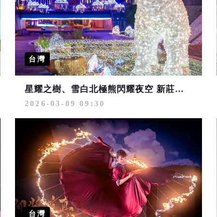
台灣
星耀之樹、雪白北極熊閃耀夜空 新莊「中港大排光雕展」璀璨浪漫
2026-03-09 09:30
台灣