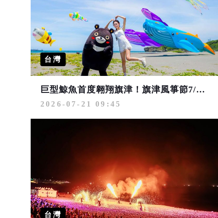
台灣
巨型鯨魚首度翱翔旗津！旗津風箏節7/25飛揚 FUN暑假微旅行
2026-07-21 09:45
台灣