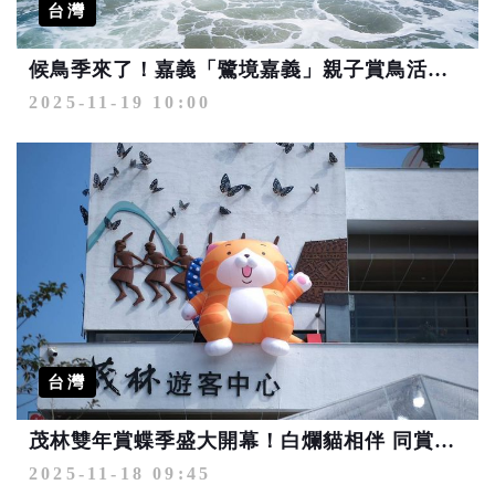
台灣
候鳥季來了！嘉義「鷺境嘉義」親子賞鳥活動 串聯在地景點護生態、玩創意
2025-11-19 10:00
台灣
茂林雙年賞蝶季盛大開幕！白爛貓相伴 同賞世界唯二奇景「紫蝶幽谷」
2025-11-18 09:45