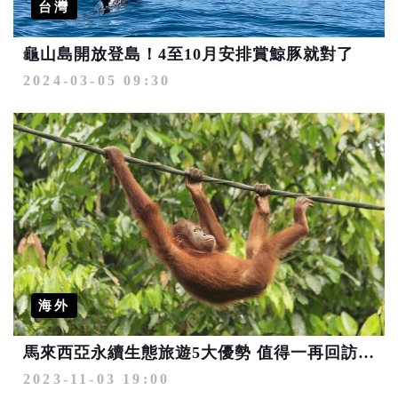
台灣
龜山島開放登島！4至10月安排賞鯨豚就對了
2024-03-05 09:30
海外
馬來西亞永續生態旅遊5大優勢 值得一再回訪！美食節再抽來回機票
2023-11-03 19:00