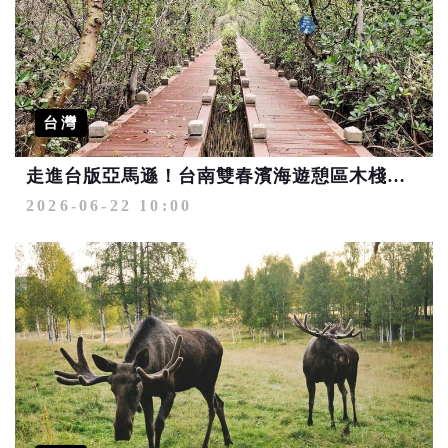
台灣
走進台版亞馬遜！台南雙春濱海遊憩區木棧道完工 解鎖濱海生態秘境
2026-06-22 10:00