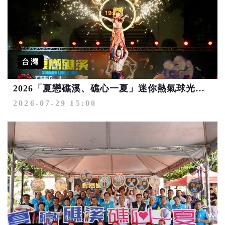
台灣
2026「夏戀礁溪、礁心一夏」迷你熱氣球光雕秀 揭開夢幻序幕 萬人共賞夏夜璀璨國際藝術盛會
2026-07-29 15:00