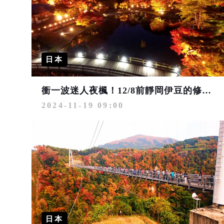
日本
衝一波迷人夜楓！12/8前靜岡伊豆的修善寺虹之郷紅葉彩燈秀等著你
2024-11-19 09:00
日本