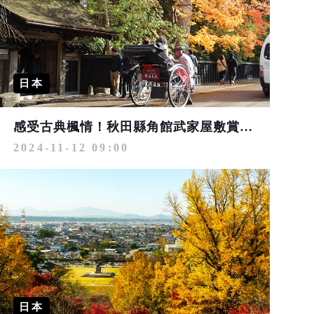
日本
感受古典楓情！秋田縣角館武家屋敷賞楓去
2024-11-12 09:00
日本