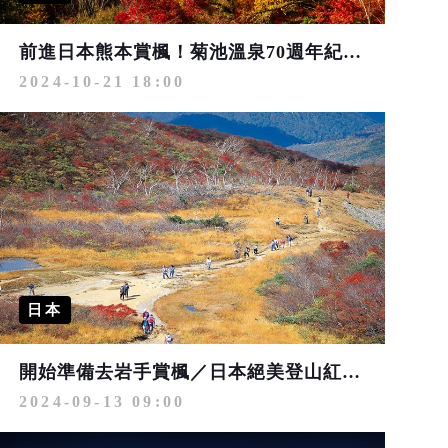
前進日本熊本賞楓！菊池溫泉70週年紀念，來做個熊本熊部長造型和果子吧！
2024-10-21 18:00
日本
開始準備去岩手賞楓／日本絕美登山紅葉鑑賞團，3900日圓當天來回新手入門也OK！
2024-09-13 09:00