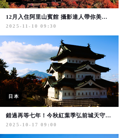
12月入住阿里山賓館 攝影達人帶你美拍夢幻楓紅雲海
2025-11-10 09:30
日本
錯過再等七年！今秋紅葉季弘前城天守內部參訪最後機會
2025-10-17 09:00