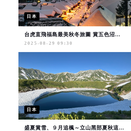
日本
台虎直飛福島最美秋冬旅圖 賞五色沼倒映秋色、體驗大內宿夢幻雪屋
2025-08-29 09:30
日本
盛夏賞雪、９月追楓～立山黑部夏秋這樣玩