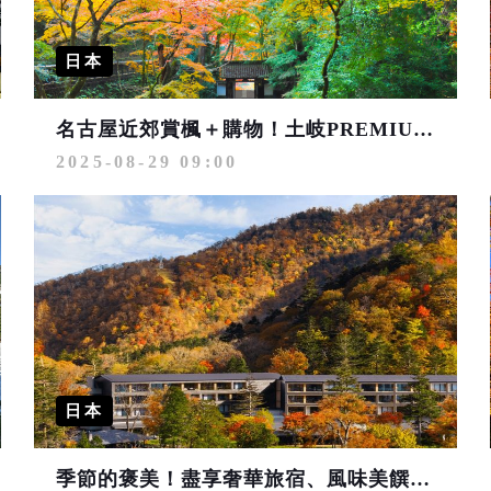
日本
名古屋近郊賞楓＋購物！土岐PREMIUM OUTLETS®順遊香嵐溪
2025-08-29 09:00
日本
季節的褒美！盡享奢華旅宿、風味美饌 日本極上秋楓奢旅