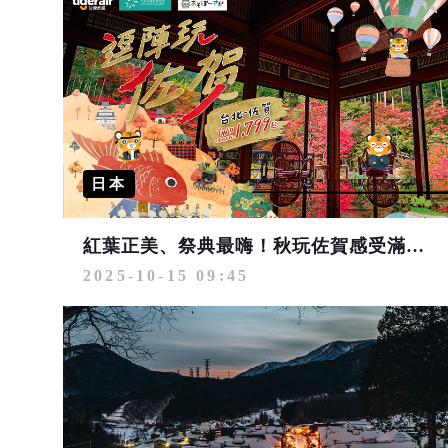
日本
紅葉正美、祭典最嗨！秋玩佐賀感受滿滿熱力 台灣虎航台北直飛佐賀2小時1799起
2025-10-15 09:45