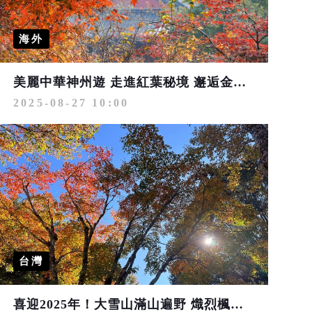
海外
美麗中華神州遊 走進紅葉秘境 邂逅金秋「楓」光
2025-08-27 10:00
台灣
喜迎2025年！大雪山滿山遍野 熾烈楓紅接鴻運